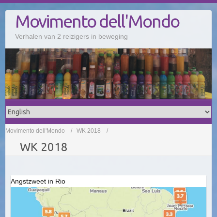
Doorgaan
Movimento dell'Mondo
naar
inhoud
Verhalen van 2 reizigers in beweging
Movimento dell'Mondo
WK 2018
WK 2018
Angstzweet in Rio