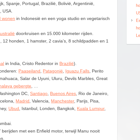
ijk, Spanje, Portugal, Brazilië, Bolivië, Argentinië,
ho
a, USA.
US
nd wonen
in Indonesië en een yoga studio en vegetarisch
Ee
ho
ustralië
doorkruisen en 15.000 kilometer rijden.
Le
, 12 honden, 1 hamster, 2 cavia’s, 8 schildpadden en 1
al
in India, Cristo Redentor in
Brazilië
).
wonderen:
Paaseiland
,
Patagonië
,
Iguazu Falls
, Perito
ahuaca, Salar de Uyuni, Uluru, Devils Marbles, Great
malaya gebergte
, …
Washington DC,
Santiago
,
Buenos Aires
, Rio de Janeiro,
rcelona,
Madrid
, Valencia,
Manchester
, Parijs, Pisa,
dney,
Ubud
, Istanbul, Londen, Bangkok,
Kuala Lumpur
,
umbai.
” berijden met een Enfield motor, terwijl Manu nooit
en.