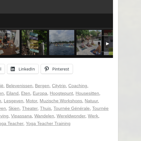
l
LinkedIn
Pinterest
ië
,
Belevenissen
,
Bergen
,
Citytrip
,
Coaching
,
en
,
Eiland
,
Eten
,
Europa
,
Hoogtepunt
,
Housesitten
,
n
,
Lesgeven
,
Motor
,
Muzische Workshops
,
Natuur
,
ven
,
Skien
,
Theater
,
Thuis
,
Tournée Générale
,
Tournée
oving
,
Vipassana
,
Wandelen
,
Wereldwonder
,
Werk
,
oga Teacher
,
Yoga Teacher Training