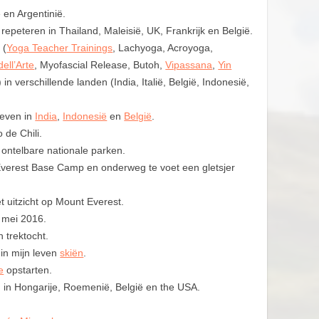
 en Argentinië.
epeteren in Thailand, Maleisië, UK, Frankrijk en België.
 (
Yoga Teacher Trainings
, Lachyoga, Acroyoga,
ell’Arte
, Myofascial Release, Butoh,
Vipassana
,
Yin
 in verschillende landen (India, Italië, België, Indonesië,
geven in
India
,
Indonesië
en
België
.
 de Chili.
 ontelbare nationale parken.
erest Base Camp en onderweg te voet een gletsjer
 uitzicht op Mount Everest.
 mei 2016.
 trektocht.
 in mijn leven
skiën
.
e
opstarten.
 in Hongarije, Roemenië, België en the USA.