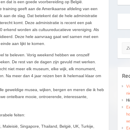
 en dat is een goede voorbereiding op België.
 training geeft aan de Amerikaanse afdeling van een
ek aan de slag. Dat betekent dat de hele administratie
terecht komt. Deze administratie is recent een pak
 erkend worden als cultuureducatieve vereniging. Als
bsidieerd. Deze hele aanvraag gaat wel samen met een
inde aan lijkt te komen.
Zoe
 veel te beleven. Vorig weekend hebben we onszelf
eken. De rest van de dagen zijn gevuld met werken.
ef echt niet meer elk museum, elke wijk, elk monument,
Rec
en. Na meer dan 4 jaar reizen ben ik helemaal klaar om
Vi
lle geweldige musea, wijken, bergen en meren die ik heb
ni
 ontelbare mooie, ontroerende, interessante,
Hi
Ee
ho
rabele feiten:
wo
, Maleisië, Singapore, Thailand, België, UK, Turkije,
Ee