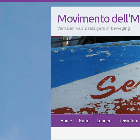
Doorgaan
naar
Movimento dell'
inhoud
Verhalen van 2 reizigers in beweging
Home
Kaart
Landen
Reisinform