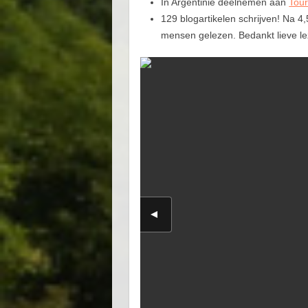
In Argentinië deelnemen aan
Tou
129 blogartikelen schrijven! Na 
mensen gelezen. Bedankt lieve lez