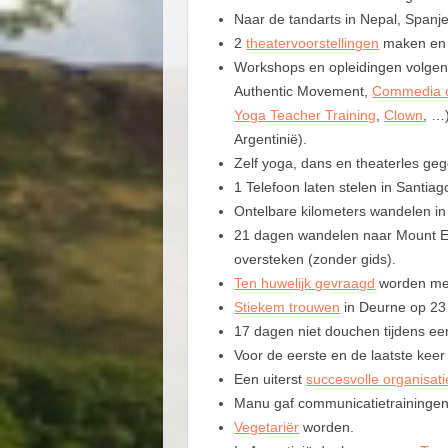
Naar de tandarts in Nepal, Spanje
2
theatervoorstellingen
maken en r
Workshops en opleidingen volgen
Authentic Movement,
Commedia d
Yoga Teacher Training
,
Clown
, …)
Argentinië).
Zelf yoga, dans en theaterles ge
1 Telefoon laten stelen in Santiago
Ontelbare kilometers wandelen in
21 dagen wandelen naar Mount Ev
oversteken (zonder gids).
Ten huwelijk gevraagd
worden met
Stiekem trouwen
in Deurne op 23
17 dagen niet douchen tijdens een
Voor de eerste en de laatste keer
Een uiterst
succesvolle organisati
Manu gaf communicatietrainingen
Vegetariër
worden.