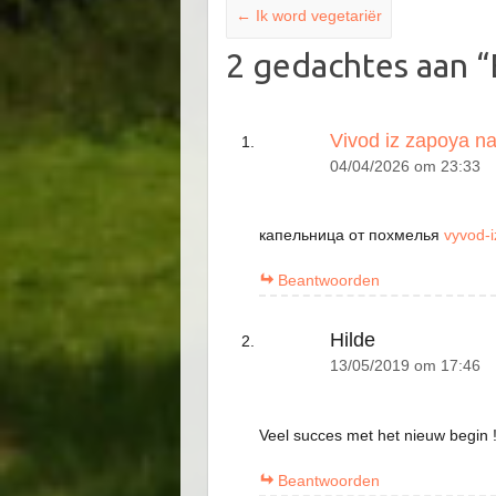
←
Ik word vegetariër
2 gedachtes aan “
Vivod iz zapoya n
04/04/2026 om 23:33
капельница от похмелья
vyvod-
Beantwoorden
Hilde
13/05/2019 om 17:46
Veel succes met het nieuw begin 
Beantwoorden