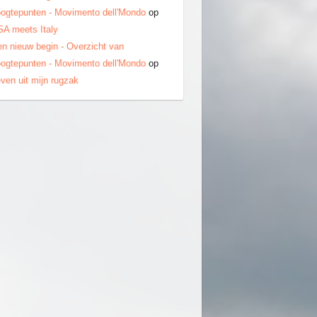
ogtepunten - Movimento dell'Mondo
op
A meets Italy
n nieuw begin - Overzicht van
ogtepunten - Movimento dell'Mondo
op
ven uit mijn rugzak