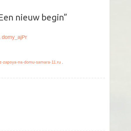
Een nieuw begin
”
a domy_ajPr
iz-zapoya-na-domu-samara-11.ru
.
!