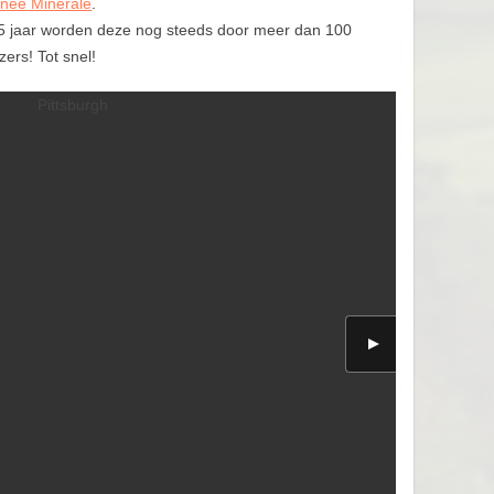
rnée Minerale
.
4,5 jaar worden deze nog steeds door meer dan 100
ers! Tot snel!