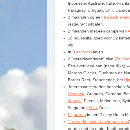
Indonesië, Australië, Italië, Frankr
Paraguay, Uruguay, Chili, Canad
3 maanden op een
tropisch eila
restaurant uitbaten.
2 maanden met een campervan
A
16 housesits, goed voor 22 katten
vis.
In 3
ashrams
leven.
2 “wereldwonderen” zien (
Taj Mah
Een overvloed aan (natuurlijke) 
Moreno Glacier, Quebrada de Hum
Barrier Reef, Stonehenge, het
Hi
Interessante steden bezoeken: 
Lissabon
, Granada, Cordoba, Ba
Venetië
, Firenze, Melbourne, Sy
Singapore,
Goa
, Delhi, …
Figureren
in een Disney film in M
The world most treacherous road
eerder met de motor heeft gered