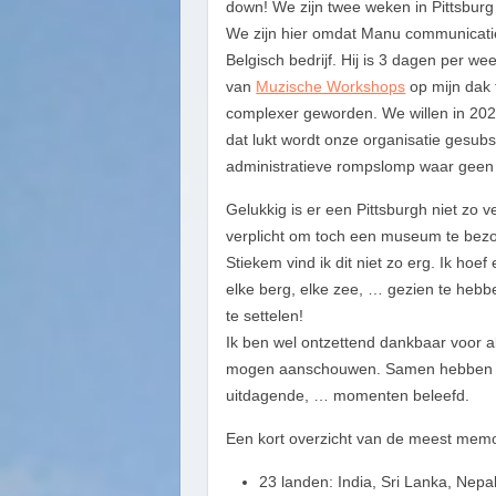
down! We zijn twee weken in Pittsburg
We zijn hier omdat Manu communicatie
Belgisch bedrijf. Hij is 3 dagen per we
van
Muzische Workshops
op mijn dak 
complexer geworden. We willen in 2020
dat lukt wordt onze organisatie gesu
administratieve rompslomp waar geen e
Gelukkig is er een Pittsburgh niet zo
verplicht om toch een museum te bezo
Stiekem vind ik dit niet zo erg. Ik ho
elke berg, elke zee, … gezien te hebb
te settelen!
Ik ben wel ontzettend dankbaar voor a
mogen aanschouwen. Samen hebben we
uitdagende, … momenten beleefd.
Een kort overzicht van de meest memo
23 landen: India, Sri Lanka, Nepal