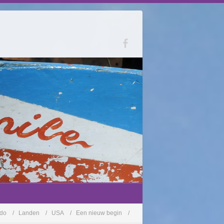
ndo
Landen
USA
Een nieuw begin