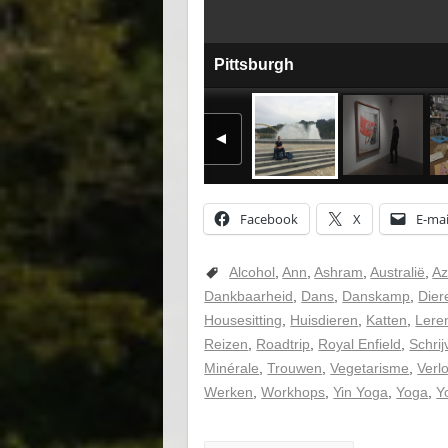
Pittsburgh
Facebook
X
E-mai
Alcohol
,
Ann
,
Ashram
,
Australië
,
Az
Dankbaarheid
,
Dans
,
Danskamp
,
Dier
Housesitting
,
Huisdieren
,
Katten
,
Lere
Reizen
,
Roadtrip
,
Royal Enfield
,
Schrij
Minérale
,
Trouwen
,
Vegetarisme
,
Verl
Werken
,
Workhops
,
Yin Yoga
,
Yoga
,
Y