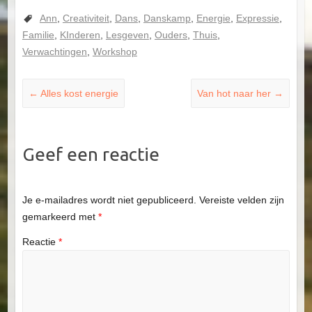
Ann
,
Creativiteit
,
Dans
,
Danskamp
,
Energie
,
Expressie
,
Familie
,
KInderen
,
Lesgeven
,
Ouders
,
Thuis
,
Verwachtingen
,
Workshop
←
Alles kost energie
Van hot naar her
→
Geef een reactie
Je e-mailadres wordt niet gepubliceerd.
Vereiste velden zijn
gemarkeerd met
*
Reactie
*