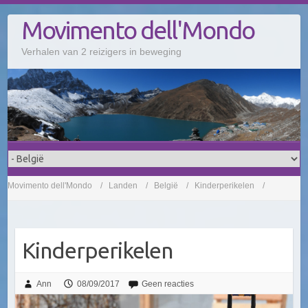
Doorgaan
Movimento dell'Mondo
naar
inhoud
Verhalen van 2 reizigers in beweging
Movimento dell'Mondo
Landen
België
Kinderperikelen
Kinderperikelen
Ann
08/09/2017
Geen reacties