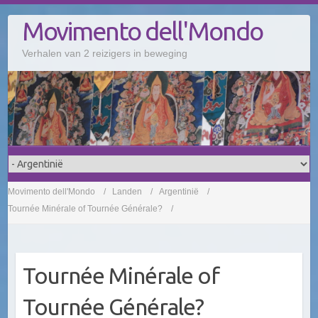
Doorgaan
Movimento dell'Mondo
naar
inhoud
Verhalen van 2 reizigers in beweging
Movimento dell'Mondo
Landen
Argentinië
Tournée Minérale of Tournée Générale?
Tournée Minérale of
Tournée Générale?