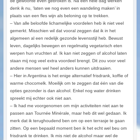
de gewoonte even gebroken is. Na een hele dag werken
denk ik nu, ‘laten we nog even een wandeling maken’ in
plaats van een fles wijn als beloning op te trekken.
– Van alle beloofde lichamelijke voordelen heb ik niet veel
gemerkt. Misschien wil dat vooral zeggen dat ik in het
algemeen al een redelijk gezonde levensstijl heb. Bewust
leven, dagelijks bewegen en regelmatig vegetarisch eten
werpen hun vruchten af. Ik kan niet zeggen of alcohol laten
staan mij nog veel extra voordeel brengt. Dit zou voor veel
andere mensen wel heel anders kunnen uitdraaien.
– Hier in Argentina is het enige alternatief frisdrank, koffie of
warme chocomelk. Moeilijk om te zeggen dat één van die
opties gezonder is dan alcohol. Enkel nog water drinken
spreekt mij echter ook niet aan.
– Ik had me voorgenomen om mijn activiteiten niet aan te
passen aan Tournée Minérale, maar heb dit wel gedaan. Ik
merk dat ik terughoudend ben om op een terrasje te gaan
zitten. Op een bepaald moment ben ik het echt wel beu om
frisdrank te drinken. Ik mis niet de alcohol maar wel de