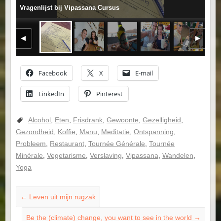
Vragenlijst bij Vipassana Cursus
Facebook
X
E-mail
LinkedIn
Pinterest
Alcohol
,
Eten
,
Frisdrank
,
Gewoonte
,
Gezelligheid
,
Gezondheid
,
Koffie
,
Manu
,
Meditatie
,
Ontspanning
,
Probleem
,
Restaurant
,
Tournée Générale
,
Tournée
Minérale
,
Vegetarisme
,
Verslaving
,
Vipassana
,
Wandelen
,
Yoga
←
Leven uit mijn rugzak
Be the (climate) change, you want to see in the world
→