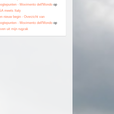
ogtepunten - Movimento dell'Mondo
op
A meets Italy
n nieuw begin - Overzicht van
ogtepunten - Movimento dell'Mondo
op
ven uit mijn rugzak