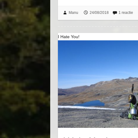
Manu
24/08/2018
1 reactie
I Hate You!