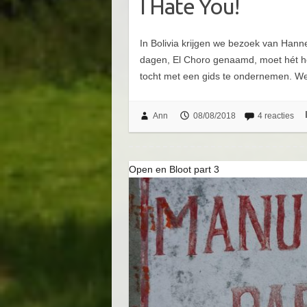
I Hate You!
In Bolivia krijgen we bezoek van Hann
dagen, El Choro genaamd, moet hét h
tocht met een gids te ondernemen. 
Ann
08/08/2018
4 reacties
Open en Bloot part 3