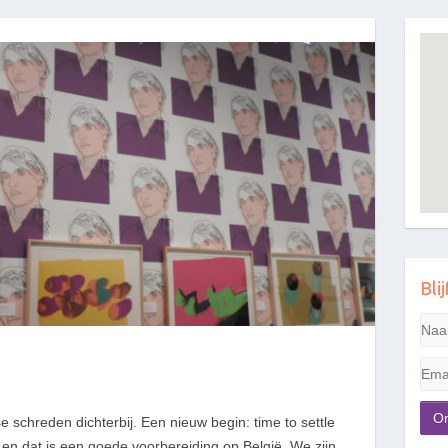
Bli
 schreden dichterbij. Een nieuw begin: time to settle
 en dat is een goede voorbereiding op België. We zijn