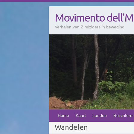
Doorgaan
naar
Movimento dell'
inhoud
Verhalen van 2 reizigers in beweging
Home
Kaart
Landen
Reisinform
Wandelen