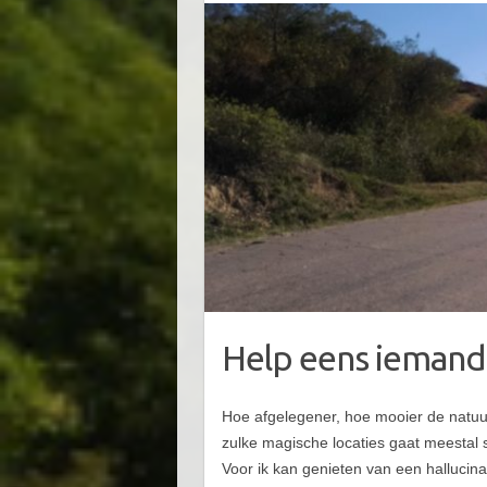
Help eens iemand
Hoe afgelegener, hoe mooier de natuu
zulke magische locaties gaat meestal
Voor ik kan genieten van een hallucinant