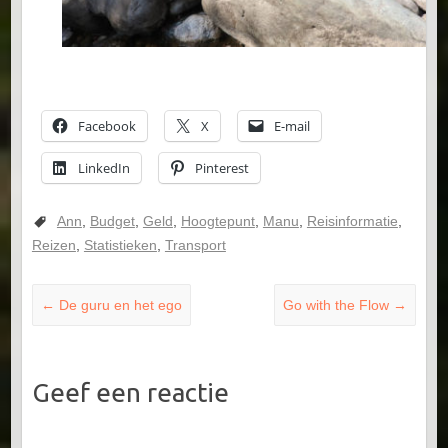
Facebook
X
E-mail
LinkedIn
Pinterest
Ann
,
Budget
,
Geld
,
Hoogtepunt
,
Manu
,
Reisinformatie
,
Reizen
,
Statistieken
,
Transport
←
De guru en het ego
Go with the Flow
→
Geef een reactie