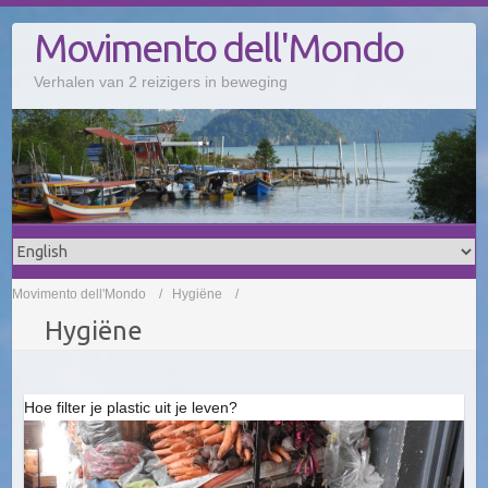
Doorgaan
Movimento dell'Mondo
naar
inhoud
Verhalen van 2 reizigers in beweging
Movimento dell'Mondo
Hygiëne
Hygiëne
Hoe filter je plastic uit je leven?