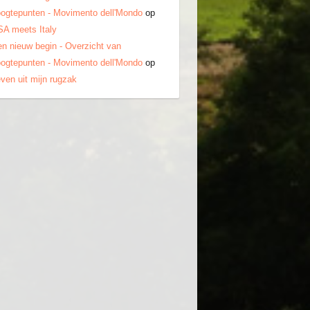
ogtepunten - Movimento dell'Mondo
op
A meets Italy
n nieuw begin - Overzicht van
ogtepunten - Movimento dell'Mondo
op
ven uit mijn rugzak