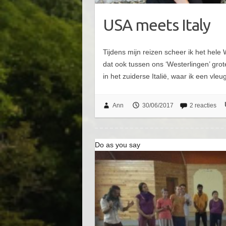
USA meets Italy
Tijdens mijn reizen scheer ik het hel
dat ook tussen ons ‘Westerlingen’ grote
in het zuiderse Italië, waar ik een vl
Ann
30/06/2017
2 reacties
Do as you say