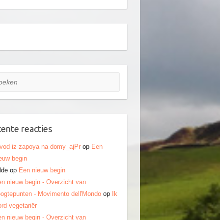
ken
ente reacties
vod iz zapoya na domy_ajPr
op
Een
euw begin
lde
op
Een nieuw begin
n nieuw begin - Overzicht van
ogtepunten - Movimento dell'Mondo
op
Ik
rd vegetariër
n nieuw begin - Overzicht van