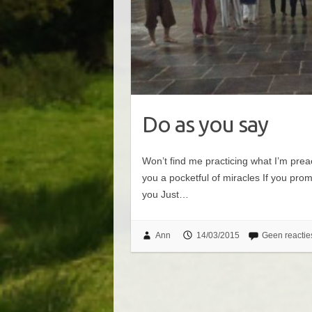
Do as you say
Won’t find me practicing what I’m prea
you a pocketful of miracles If you prom
you Just…
Ann
14/03/2015
Geen reactie