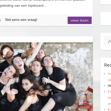
egeleiding van een topdocent…
Stel eens een vraag!
s
meer lezen
Zoe
Rec
Vi
ni
Hi
Ee
ho
wo
Ee