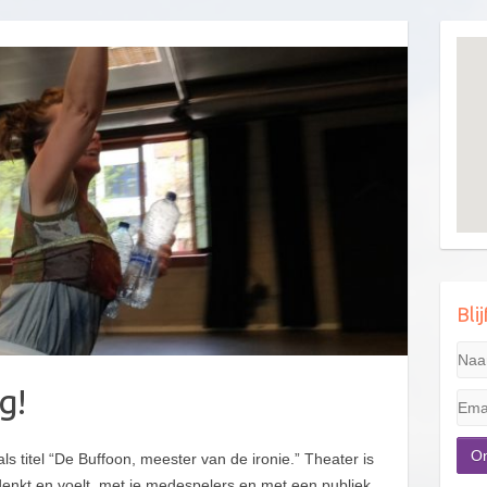
Bli
g!
 titel “De Buffoon, meester van de ironie.” Theater is
nkt en voelt, met je medespelers en met een publiek.