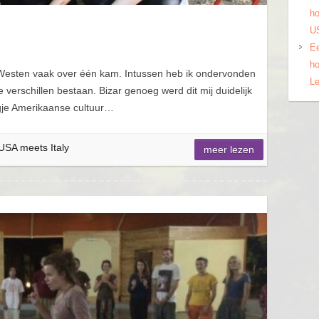
ho
US
Ee
ho
e Westen vaak over één kam. Intussen heb ik ondervonden
Le
 verschillen bestaan. Bizar genoeg werd dit mij duidelijk
eugje Amerikaanse cultuur…
USA meets Italy
meer lezen