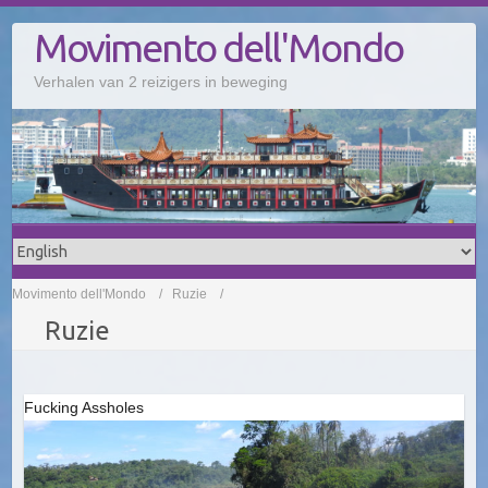
Doorgaan
Movimento dell'Mondo
naar
inhoud
Verhalen van 2 reizigers in beweging
Movimento dell'Mondo
Ruzie
Ruzie
Fucking Assholes