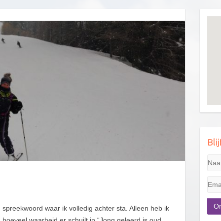
Bli
 spreekwoord waar ik volledig achter sta. Alleen heb ik
 hoeveel waarheid er schuilt in “Jong geleerd is oud