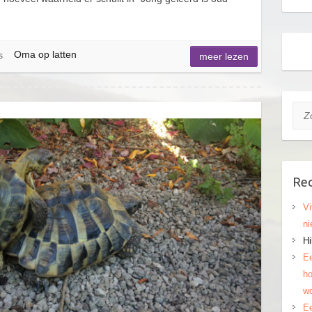
Oma op latten
s
meer lezen
Zoe
Rec
Vi
ni
Hi
Ee
ho
wo
Ee