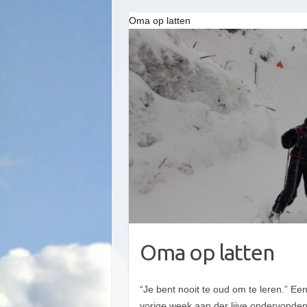
Oma op latten
Oma op latten
“Je bent nooit te oud om te leren.” Een
vorige week aan der lijve ondervonden