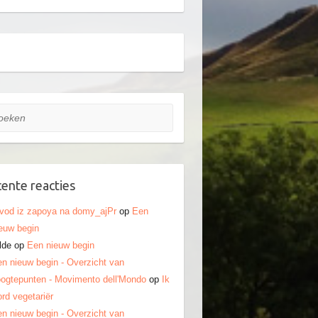
ken
ente reacties
vod iz zapoya na domy_ajPr
op
Een
euw begin
lde
op
Een nieuw begin
n nieuw begin - Overzicht van
ogtepunten - Movimento dell'Mondo
op
Ik
rd vegetariër
n nieuw begin - Overzicht van