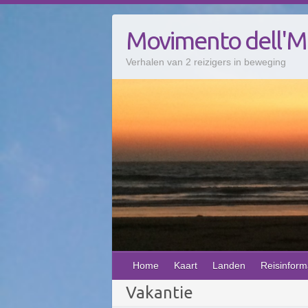
Doorgaan
naar
Movimento dell'
inhoud
Verhalen van 2 reizigers in beweging
Home
Kaart
Landen
Reisinform
Vakantie