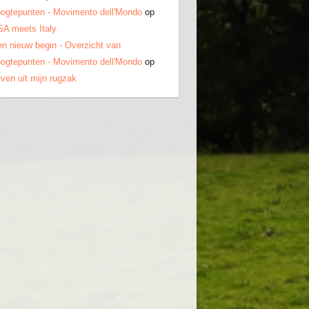
ogtepunten - Movimento dell'Mondo
op
A meets Italy
n nieuw begin - Overzicht van
ogtepunten - Movimento dell'Mondo
op
ven uit mijn rugzak