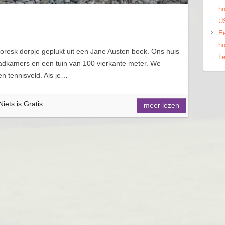
ho
US
Ee
ho
oresk dorpje geplukt uit een Jane Austen boek. Ons huis
Le
 badkamers en een tuin van 100 vierkante meter. We
 tennisveld. Als je…
Niets is Gratis
meer lezen