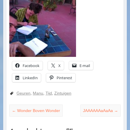
Facebook
X
E-mail
LinkedIn
Pinterest
Geuren
,
Manu
,
Tijd
,
Zintuigen
←
Wonder Boven Wonder
JAAAAAAaAaAa
→