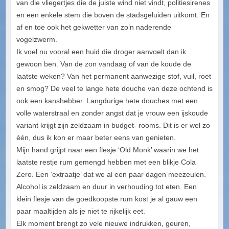
van die vliegertjes die de juiste wind niet vindt, politiesirenes
en een enkele stem die boven de stadsgeluiden uitkomt. En
af en toe ook het gekwetter van zo’n naderende
vogelzwerm.
Ik voel nu vooral een huid die droger aanvoelt dan ik
gewoon ben. Van de zon vandaag of van de koude de
laatste weken? Van het permanent aanwezige stof, vuil, roet
en smog? De veel te lange hete douche van deze ochtend is
ook een kanshebber. Langdurige hete douches met een
volle waterstraal en zonder angst dat je vrouw een ijskoude
variant krijgt zijn zeldzaam in budget- rooms. Dit is er wel zo
één, dus ik kon er maar beter eens van genieten.
Mijn hand grijpt naar een flesje ‘Old Monk’ waarin we het
laatste restje rum gemengd hebben met een blikje Cola
Zero. Een ‘extraatje’ dat we al een paar dagen meezeulen.
Alcohol is zeldzaam en duur in verhouding tot eten. Een
klein flesje van de goedkoopste rum kost je al gauw een
paar maaltijden als je niet te rijkelijk eet.
Elk moment brengt zo vele nieuwe indrukken, geuren,