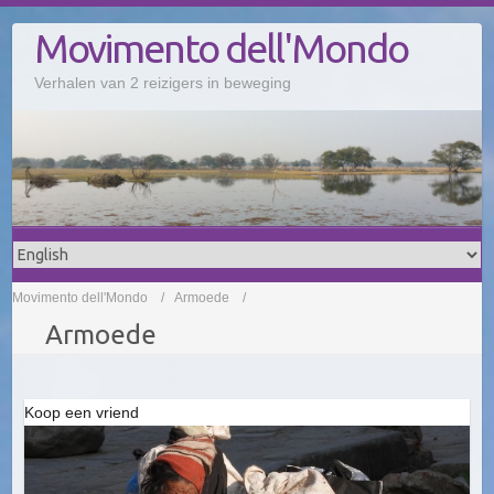
Doorgaan
Movimento dell'Mondo
naar
inhoud
Verhalen van 2 reizigers in beweging
Movimento dell'Mondo
Armoede
Armoede
Koop een vriend