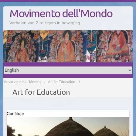
Doorgaan
Movimento dell'Mondo
naar
inhoud
Verhalen van 2 reizigers in beweging
Movimento dell'Mondo
Art for Education
Art for Education
Confituur