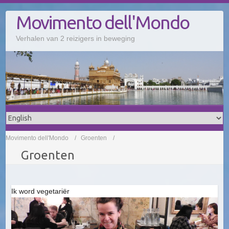
Doorgaan
Movimento dell'Mondo
naar
inhoud
Verhalen van 2 reizigers in beweging
Movimento dell'Mondo
Groenten
Groenten
Ik word vegetariër