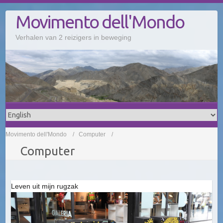
Doorgaan
Movimento dell'Mondo
naar
inhoud
Verhalen van 2 reizigers in beweging
Movimento dell'Mondo
Computer
Computer
Leven uit mijn rugzak