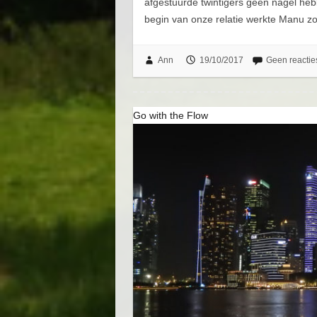
afgestuurde twintigers geen nagel heb
begin van onze relatie werkte Manu 
Ann
19/10/2017
Geen reactie
Go with the Flow