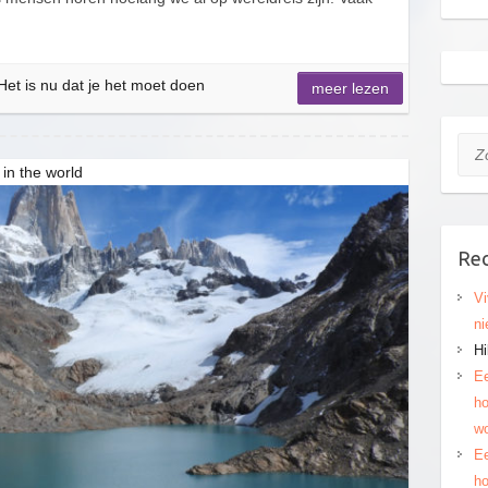
Het is nu dat je het moet doen
meer lezen
Zoe
 in the world
Rec
Vi
ni
Hi
Ee
ho
wo
Ee
ho