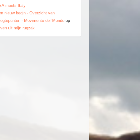
A meets Italy
n nieuw begin - Overzicht van
ogtepunten - Movimento dell'Mondo
op
ven uit mijn rugzak