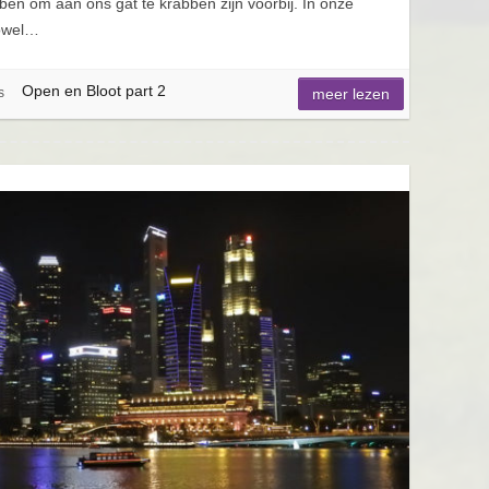
ben om aan ons gat te krabben zijn voorbij. In onze
zowel…
Open en Bloot part 2
s
meer lezen