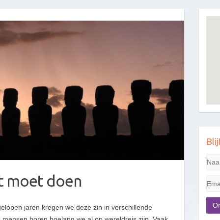
Bli
het moet doen
fgelopen jaren kregen we deze zin in verschillende
ls mensen horen hoelang we al op wereldreis zijn. Vaak