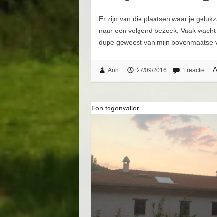
Er zijn van die plaatsen waar je gelukz
naar een volgend bezoek. Vaak wacht e
dupe geweest van mijn bovenmaatse v
A
Ann
27/09/2016
1 reactie
Een tegenvaller