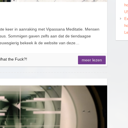
ho
US
Ee
ho
ste keer in aanraking met Vipassana Meditatie. Mensen
Le
rsus. Sommigen gaven zelfs aan dat de tiendaagse
ieuwsgierig bekeek ik de website van deze…
hat the Fuck?!
meer lezen