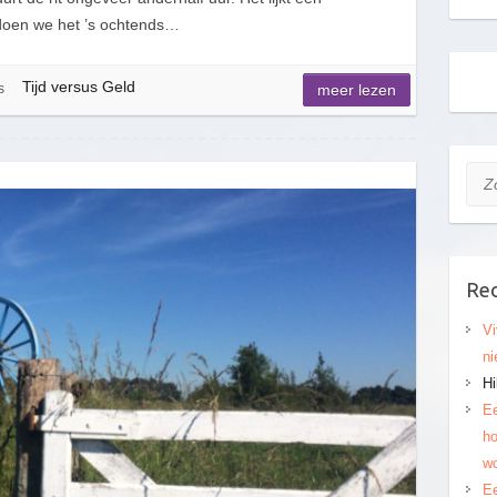
 doen we het ’s ochtends…
Tijd versus Geld
s
meer lezen
Zoe
Rec
Vi
ni
Hi
Ee
ho
wo
Ee