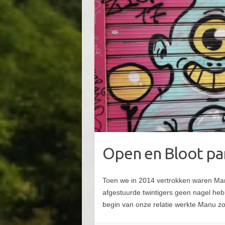
Open en Bloot pa
Toen we in 2014 vertrokken waren Man
afgestuurde twintigers geen nagel heb
begin van onze relatie werkte Manu 