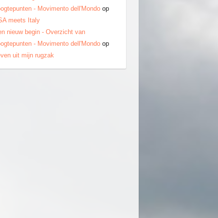
ogtepunten - Movimento dell'Mondo
op
A meets Italy
n nieuw begin - Overzicht van
ogtepunten - Movimento dell'Mondo
op
ven uit mijn rugzak