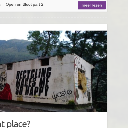
Open en Bloot part 2
s
meer lezen
ht place?