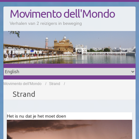
Doorgaan
Movimento dell'Mondo
naar
inhoud
Verhalen van 2 reizigers in beweging
Movimento dell'Mondo
Strand
Strand
Het is nu dat je het moet doen